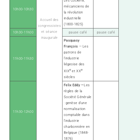
Les Cockerill,
mécaniciens de
10h00-10h30
la révolution
industrielle
Accueil des
(1800-1825)
congressistes
et séance
10h30-11h00
pause café
pause café
inaugurale
Pasquasy
François
— Les
patrons de
l’industrie
11h00-11h30
liégeoise des
e
e
XIX
et XX
siècles
Felix Eddy —
Les
règles de la
Société Générale
: genèse d’une
normalisation
11h30-12h00
comptable dans
l’industrie
charbonnière en
Belgique (1848-
1876)