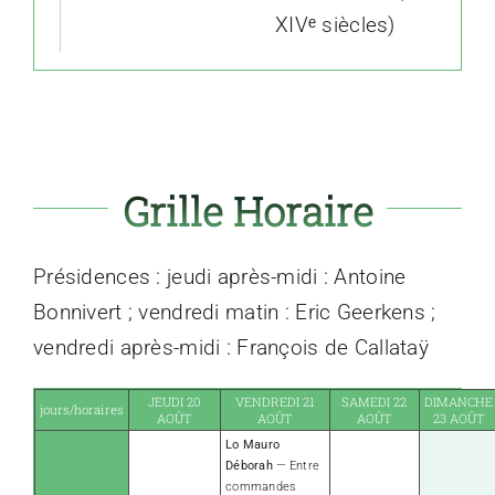
XIVᵉ siècles)
Grille Horaire
Présidences : jeudi après-midi : Antoine
Bonnivert ; vendredi matin : Eric Geerkens ;
vendredi après-midi : François de Callataÿ
JEUDI 20
VENDREDI 21
SAMEDI 22
DIMANCHE
jours/horaires
AOÛT
AOÛT
AOÛT
23 AOÛT
Lo Mauro
Déborah
— Entre
commandes