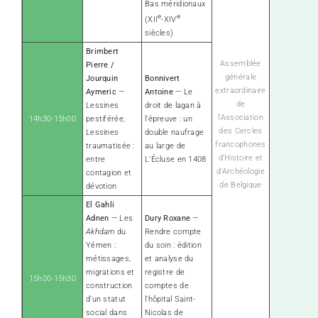
Bas méridionaux
e
e
(XII
-XIV
siècles)
Brimbert
Assemblée
Pierre /
générale
Jourquin
Bonnivert
extraordinaire
Aymeric
—
Antoine
— Le
de
Lessines
droit de lagan à
l'Association
14h30-15h00
pestiférée,
l’épreuve : un
des Cercles
Lessines
double naufrage
francophones
traumatisée :
au large de
d'Histoire et
entre
L’Écluse en 1408
d'Archéologie
contagion et
de Belgique
dévotion
El Gahli
Adnen
— Les
Dury Roxane
—
Akhdam
du
Rendre compte
Yémen :
du soin : édition
métissages,
et analyse du
migrations et
registre de
15h00-15h30
construction
comptes de
d’un statut
l’hôpital Saint-
social dans
Nicolas de