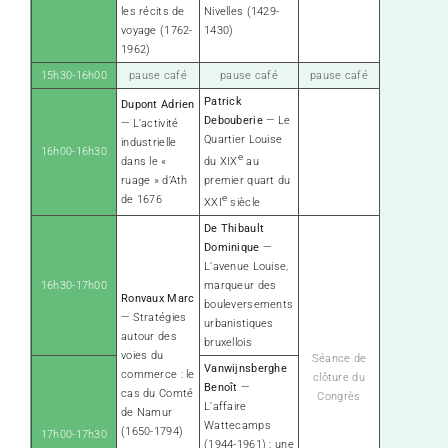
les récits de
Nivelles (1429-
voyage (1762-
1430)
1962)
15h30-16h00
pause café
pause café
pause café
Patrick
Dupont Adrien
Debouberie
— Le
— L’activité
Quartier Louise
industrielle
16h00-16h30
e
du XIX
au
dans le «
premier quart du
ruage » d’Ath
e
de 1676
XXI
siècle
De Thibault
Dominique
—
L’avenue Louise,
16h30-17h00
marqueur des
Ronvaux Marc
bouleversements
— Stratégies
urbanistiques
autour des
bruxellois
voies du
Séance de
Vanwijnsberghe
commerce : le
clôture du
Benoît
—
cas du Comté
Congrès
L’affaire
de Namur
Wattecamps
(1650-1794)
17h00-17h30
(1944-1961) : une