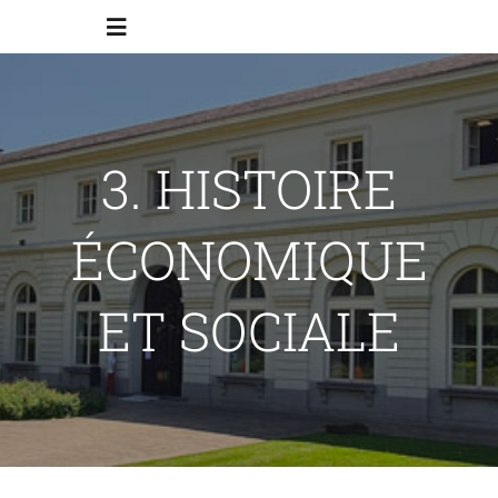
Skip
Toggle
to
Navigation
content
Accueil
3. HISTOIRE
Programmes
ÉCONOMIQUE
Inscriptions
ET SOCIALE
Contact
ACfHAB