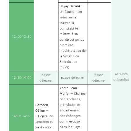
Bavay Gérard
—
Un équipement
industriel à
travers la
comptabilité
relative à sa
12h00-12h30
construction. La
première
machine à feu de
la Société du
Bois du Luc
(1779)
Activités
pause
pause
12h30-14h00
pause déjeuner
culturelles
déjeuner
déjeuner
Yante Jean-
Marie
-— Chartes
de franchises,
stimulation et
Cardoen
encadrement
Céline
—
des échanges
14h00-14h30
L'Hôpital de
commerciaux
Lessines et
dans les Pays-
sa dotation