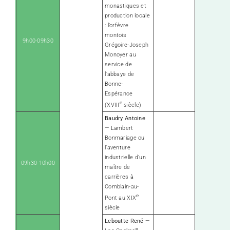
monastiques et
production locale
: l’orfèvre
montois
9h00-09h30
Grégoire-Joseph
Monoyer au
service de
l’abbaye de
Bonne-
Espérance
e
(XVIII
siècle)
Baudry Antoine
— Lambert
Bonmariage ou
l’aventure
industrielle d’un
09h30-10h00
maître de
carrières à
Comblain-au-
e
Pont au XIX
siècle
Leboutte René
—