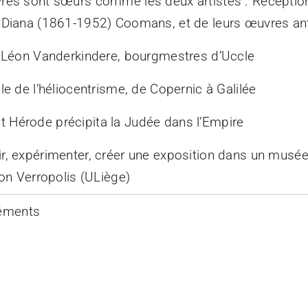
res sont sœurs comme les deux artistes". Réceptio
 Diana (1861-1952) Coomans, et de leurs œuvres an
t Léon Vanderkindere, bourgmestres d’Uccle
le de l’héliocentrisme, de Copernic à Galilée
Hérode précipita la Judée dans l’Empire
r, expérimenter, créer une exposition dans un musée 
ion Verropolis (ULiège)
léments