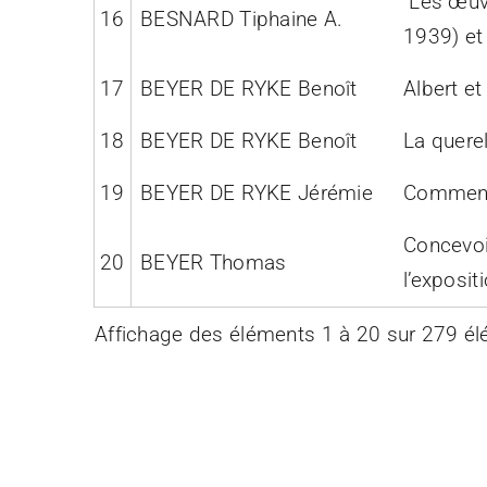
"Les œuv
16
BESNARD Tiphaine A.
1939) et
17
BEYER DE RYKE Benoît
Albert e
18
BEYER DE RYKE Benoît
La querel
19
BEYER DE RYKE Jérémie
Comment 
Concevoi
20
BEYER Thomas
l’exposit
Affichage des éléments 1 à 20 sur 279 é