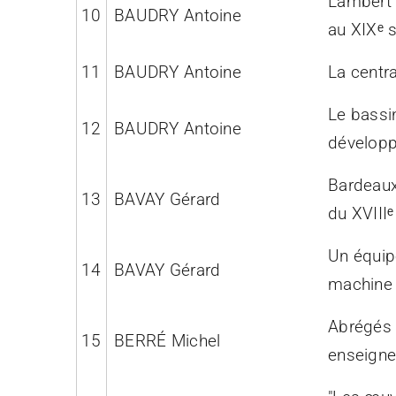
Lambert 
10
BAUDRY Antoine
au XIXᵉ s
11
BAUDRY Antoine
La centra
Le bassin
12
BAUDRY Antoine
développ
Bardeaux
13
BAVAY Gérard
du XVIIIᵉ
Un équipe
14
BAVAY Gérard
machine 
Abrégés 
15
BERRÉ Michel
enseigner