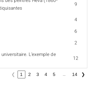
ns des peintres Héva (1860-
9
tiquisantes
4
6
2
universitaire. L’exemple de
12
…
1
2
3
4
5
14
❮
❯