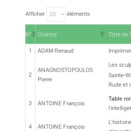
Afficher
éléments
N°
Orateur
Titre de
1
ADAM Renaud
Imprimer
Les scul
ANAGNOSTOPOULOS
2
Sainte-W
Pierre
Rude et 
Table ro
3
ANTOINE François
l’intelli
L’histoir
4
ANTOINE François