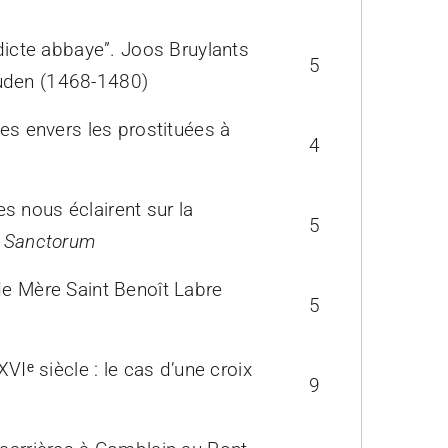
adicte abbaye”. Joos Bruylants
5
ouden (1468-1480)
des envers les prostituées à
4
s nous éclairent sur la
5
 Sanctorum
de Mère Saint Benoît Labre
5
VIᵉ siècle : le cas d’une croix
9