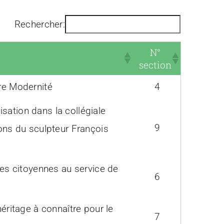
Rechercher:
N°
section
ère Modernité
4
sation dans la collégiale
9
ions du sculpteur François
ces citoyennes au service de
6
héritage à connaître pour le
7