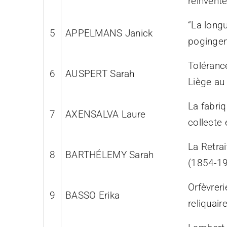
réinvente
“La longu
5
APPELMANS Janick
pogingen
Tolérance
6
AUSPERT Sarah
Liège au 
La fabri
7
AXENSALVA Laure
collecte
La Retra
8
BARTHÉLEMY Sarah
(1854-1
Orfèvreri
9
BASSO Erika
reliquai