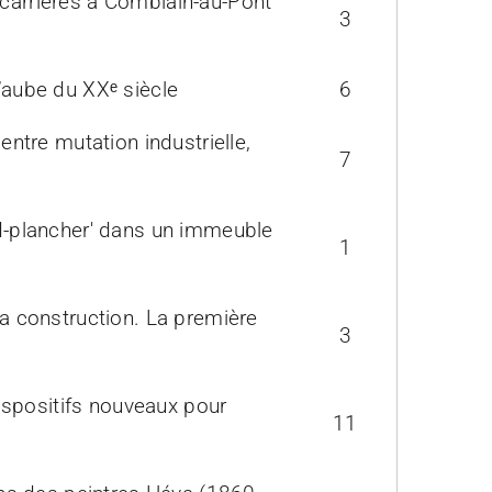
 carrières à Comblain-au-Pont
3
l’aube du XXᵉ siècle
6
entre mutation industrielle,
7
nd-plancher' dans un immeuble
1
sa construction. La première
3
ispositifs nouveaux pour
11