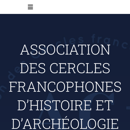
Skip
Toggle
to
Navigation
content
Accueil
ASSOCIATION
Programmes
DES CERCLES
Inscriptions
FRANCOPHONES
Contact
D’HISTOIRE ET
ACfHAB
D’ARCHÉOLOGIE