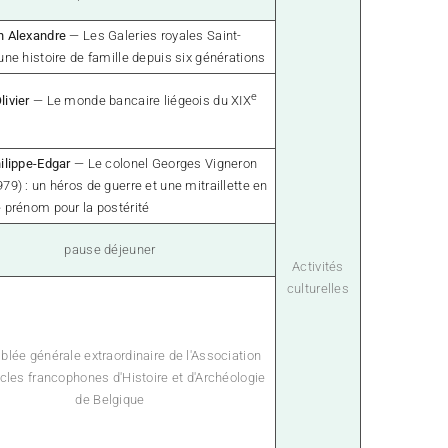
n Alexandre
— Les Galeries royales Saint-
une histoire de famille depuis six générations
e
livier
— Le monde bancaire liégeois du XIX
hilippe-Edgar
—
Le colonel Georges Vigneron
79) : un héros de guerre et une mitraillette en
 prénom pour la postérité
pause déjeuner
Activités
culturelles
lée générale extraordinaire de l'Association
cles francophones d'Histoire et d'Archéologie
de Belgique