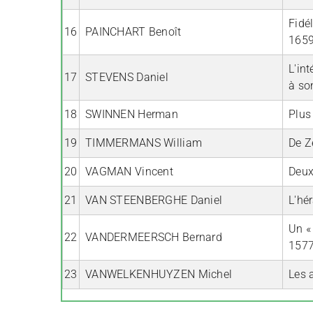
Fidé
16
PAINCHART Benoît
1659
L'in
17
STEVENS Daniel
à so
18
SWINNEN Herman
Plus
19
TIMMERMANS William
De Z
20
VAGMAN Vincent
Deux
21
VAN STEENBERGHE Daniel
L'hé
Un «
22
VANDERMEERSCH Bernard
1577
23
VANWELKENHUYZEN Michel
Les 