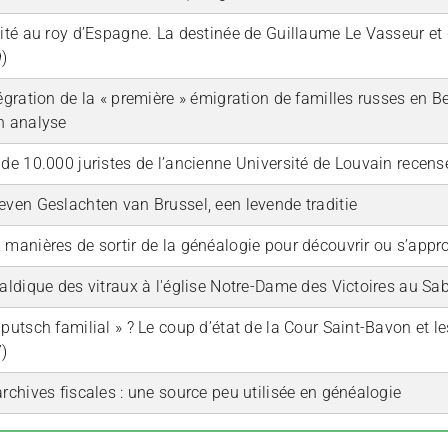
lité au roy d’Espagne. La destinée de Guillaume Le Vasseur et
)
tégration de la « première » émigration de familles russes en Be
n analyse
 de 10.000 juristes de l’ancienne Université de Louvain recens
even Geslachten van Brussel, een levende traditie
 manières de sortir de la généalogie pour découvrir ou s’approp
raldique des vitraux à l'église Notre-Dame des Victoires au Sa
 putsch familial » ? Le coup d’état de la Cour Saint-Bavon et l
)
archives fiscales : une source peu utilisée en généalogie