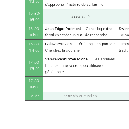
15h30
s'approprier l'histoire de sa famille
15h30-
pause café
16h00
16h00-
Jean-Edgar Darimont
— Généalogie des
Swin
16h30
familles : créer un outil de recherche
Louva
16h30-
Caluwaerts Jan
— Généalogie en panne ?
Timm
17h00
Cherchez la soutane !
tradit
Vanwelkenhuyzen Michel
— Les archives
17h00-
fiscales : une source peu utilisée en
17h30
généalogie
17h30-
18h00
Soirée
Activités culturelles