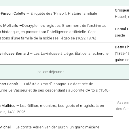
Grosjea
-Pinson Colette
— En quête des 'Pinson'. Histoire familiale
Hubert, 
de Moffarts —
Décrypter les registres Grommen : de l'archive au
Hamal O
historique, en passant par l'intelligence artificielle. Sept
siècle
ations d'une famille de la noblesse liégeoise (1622-1876)
Detry P
vinfosse Bernard
— Les Lovinfosse à Liège. État de la recherche
(1892-19
guise de
pause déjeuner
hart Benoît
-— Fidélité au roy d’Espagne. La destinée de
aume Le Vasseur et de ses descendants au comté d’Artois (1540-
Assemb
on Mathieu
— Les Gillion, meuniers, bourgeois et magistrats en
des Cer
ois, 1431-2026
Michel
— Le comte Adrien van der Burch, un grand mécène