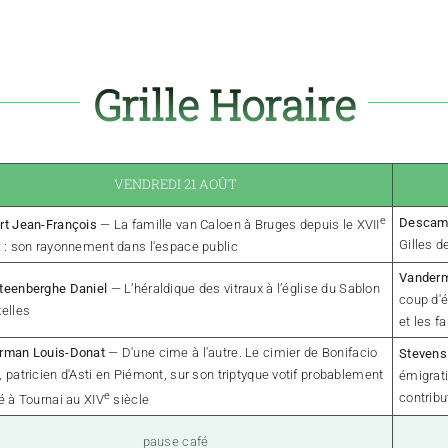
Grille Horaire
VENDREDI 21 AOÛT
e
Descamp
rt Jean-François
— La famille van Caloen à Bruges depuis le XVII
Gilles d
e : son rayonnement dans l'espace public
Vanderm
teenberghe Daniel
— L’héraldique des vitraux à l’église du Sablon
coup d'é
xelles
et les f
rman Louis-Donat
— D'une cime à l'autre. Le cimier de Bonifacio
Stevens
 patricien d'Asti en Piémont, sur son triptyque votif probablement
émigrati
e
contribu
é à Tournai au XIV
siècle
pause café