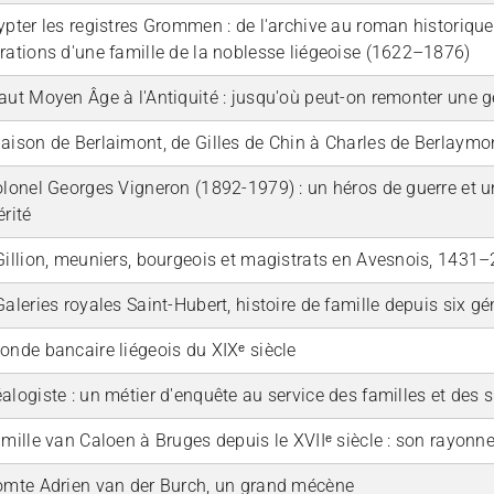
pter les registres Grommen : de l'archive au roman historique, e
rations d'une famille de la noblesse liégeoise (1622–1876)
aut Moyen Âge à l'Antiquité : jusqu'où peut-on remonter une g
aison de Berlaimont, de Gilles de Chin à Charles de Berlaymo
olonel Georges Vigneron (1892-1979) : un héros de guerre et u
érité
Gillion, meuniers, bourgeois et magistrats en Avesnois, 1431
Galeries royales Saint-Hubert, histoire de famille depuis six g
onde bancaire liégeois du XIXᵉ siècle
alogiste : un métier d'enquête au service des familles et des
amille van Caloen à Bruges depuis le XVIIᵉ siècle : son rayon
omte Adrien van der Burch, un grand mécène