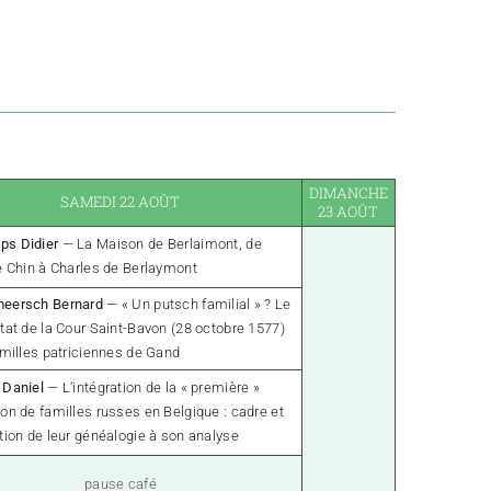
DIMANCHE
SAMEDI 22 AOÛT
23 AOÛT
s Didier
— La Maison de Berlaimont, de
e Chin à Charles de Berlaymont
eersch Bernard
— « Un putsch familial » ? Le
tat de la Cour Saint-Bavon (28 octobre 1577)
amilles patriciennes de Gand
 Daniel
— L'intégration de la « première »
on de familles russes en Belgique : cadre et
tion de leur généalogie à son analyse
pause café