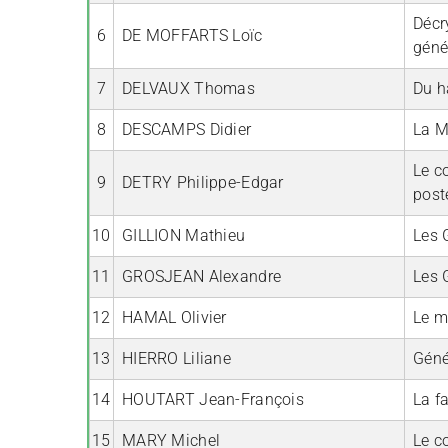
Décry
6
DE MOFFARTS Loïc
géné
7
DELVAUX Thomas
Du h
8
DESCAMPS Didier
La M
Le c
9
DETRY Philippe-Edgar
post
10
GILLION Mathieu
Les 
11
GROSJEAN Alexandre
Les 
12
HAMAL Olivier
Le m
13
HIERRO Liliane
Géné
14
HOUTART Jean-François
La f
15
MARY Michel
Le c