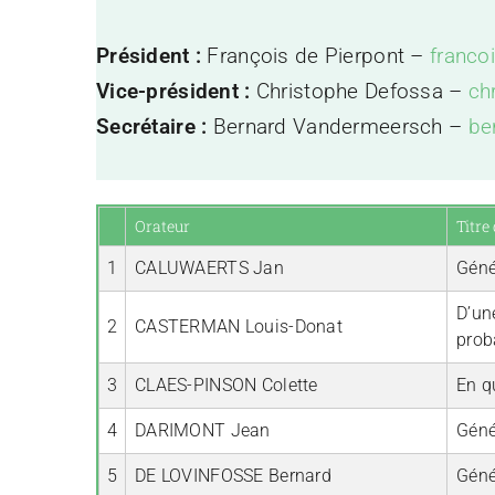
Président :
François de Pierpont –
franco
Vice-président :
Christophe Defossa –
ch
Secrétaire :
Bernard Vandermeersch –
be
Orateur
Titre
1
CALUWAERTS Jan
Géné
D’une
2
CASTERMAN Louis-Donat
prob
3
CLAES-PINSON Colette
En qu
4
DARIMONT Jean
Géné
5
DE LOVINFOSSE Bernard
Géné