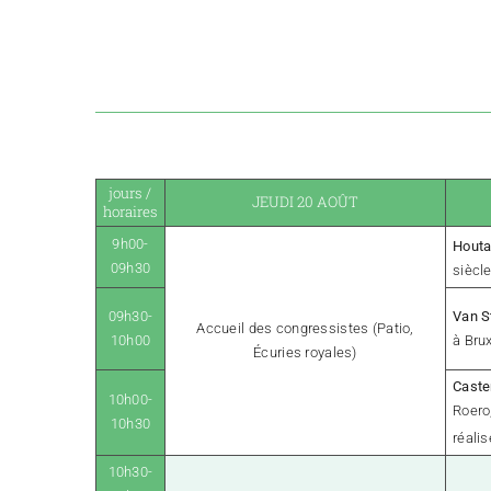
jours /
JEUDI 20 AOÛT
horaires
9h00-
Houta
09h30
siècl
09h30-
Van S
Accueil des congressistes (Patio,
10h00
à Bru
Écuries royales)
Caste
10h00-
Roero,
10h30
réalis
10h30-