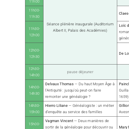
11h00
11h00-
Claes
11h30
Séance plénière inaugurale (Auditorium
Loïc 
11h30-
Albert II, Palais des Académies)
roman 
12h00
génér
12h00-
De Lo
12h30
12h30-
pause déjeuner
14h00
Delvaux Thomas
—
Du haut Moyen Âge à
Painc
14h00-
l'Antiquité : jusqu'où peut-on faire
Guill
14h30
remonter une généalogie ?
1659)
14h30-
Hierro Liliane
— Généalogiste : un métier
Gilli
15h00
d’enquête au service des familles
Avesn
Vagman Vincent
— Deux manières de
15h00-
sortir de la généalogie pour découvrir ou
Mary 