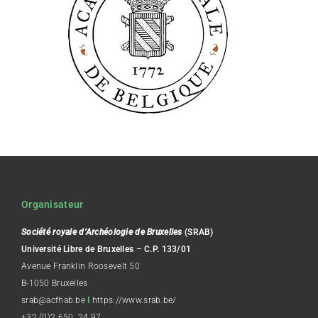
Organisateur
Société royale d’Archéologie de Bruxelles
(SRAB)
Université Libre de Bruxelles – C.P. 133/01
Avenue Franklin Roosevelt 50
B-1050 Bruxelles
srab@acfhab.be
I
https://www.srab.be/
+32 (0)2 650 24 97