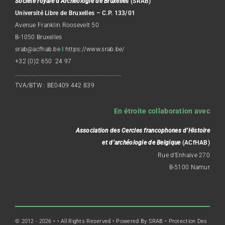
Société royale d’Archéologie de Bruxelles
(SRAB)
Université Libre de Bruxelles – C.P. 133/01
Avenue Franklin Roosevelt 50
B-1050 Bruxelles
srab@acfhab.be
I
https://www.srab.be/
+32 (0)2 650 24 97
________________________________________
TVA/BTW : BE0409 442 839
En étroite collaboration avec
Association des Cercles francophones d’Histoire
et d’archéologie de Belgique
(ACfHAB)
Rue d’Enhaive 270
B-5100 Namur
© 2012 - 2026 •
• All Rights Reserved • Powered By
SRAB
• Protection Des