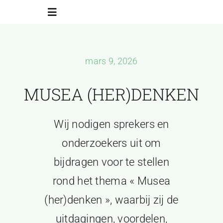
Skip
Toggle
to
Navigation
content
Accueil
mars 9, 2026
Programmes
MUSEA (HER)DENKEN
Inscriptions
Wij nodigen sprekers en
onderzoekers uit om
Contact
bijdragen voor te stellen
rond het thema « Musea
ACfHAB
(her)denken », waarbij zij de
uitdagingen, voordelen,