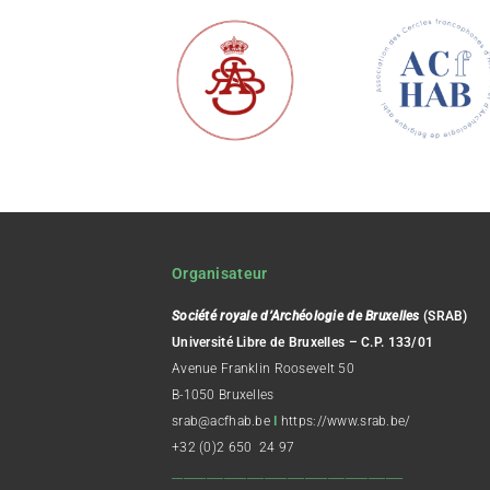
Organisateur
Société royale d’Archéologie de Bruxelles
(SRAB)
Université Libre de Bruxelles – C.P. 133/01
Avenue Franklin Roosevelt 50
B-1050 Bruxelles
srab@acfhab.be
I
https://www.srab.be/
+32 (0)2 650 24 97
________________________________________