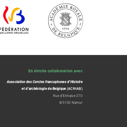
En étroite collaboration avec
Association des Cercles francophones d’Histoire
et d’archéologie de Belgique
(ACfHAB)
Rue d’Enhaive 270
B-5100 Namur