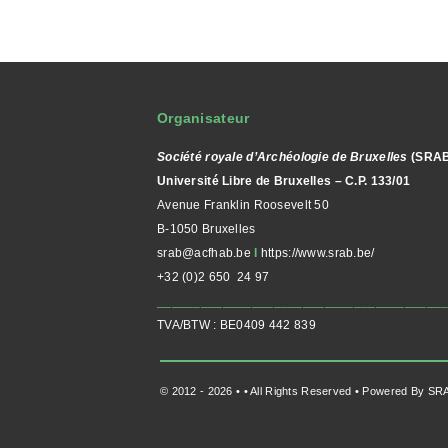
Organisateur
Société royale d’Archéologie de Bruxelles
(SRAB
Université Libre de Bruxelles – C.P. 133/01
Avenue Franklin Roosevelt 50
B-1050 Bruxelles
srab@acfhab.be
I
https://www.srab.be/
+32 (0)2 650 24 97
_______________________________________
TVA/BTW : BE0409 442 839
© 2012 - 2026 •
• All Rights Reserved • Powered By
SR